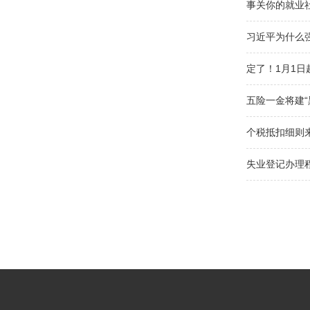
事关你的就业
习近平为什么强
定了！1月1
五险一金将建“
个税抵扣细则
失业登记办理