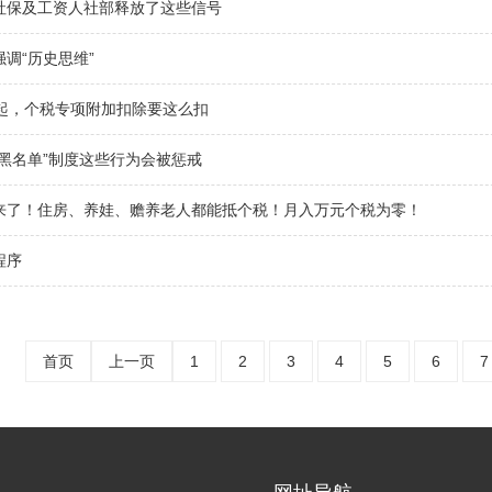
社保及工资人社部释放了这些信号
调“历史思维”
日起，个税专项附加扣除要这么扣
黑名单”制度这些行为会被惩戒
来了！住房、养娃、赡养老人都能抵个税！月入万元个税为零！
程序
首页
上一页
1
2
3
4
5
6
7