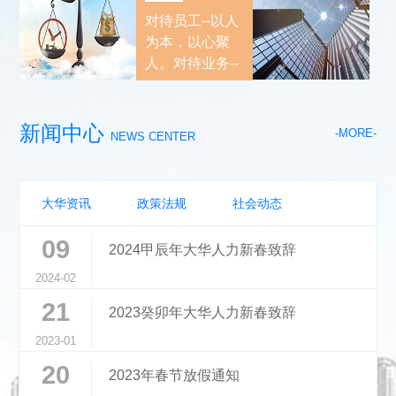
实现与客户的互利
对待员工--以人
双赢。
为本，以心聚
人。对待业务--
以效求存，以专
谋效。
新闻中心
-MORE-
NEWS CENTER
大华资讯
政策法规
社会动态
09
2024甲辰年大华人力新春致辞
2024-02
21
2023癸卯年大华人力新春致辞
2023-01
20
2023年春节放假通知